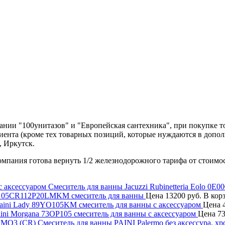
нии "100унитазов" и "Европейская сантехника", при покупке т
лиента (кроме тех товарных позиций, которые нуждаются в допо
, Иркутск.
компания готова вернуть 1/2 железнодорожного тарифа от стоимо
Смеситель для ванны Jacuzzi Rubinetteria Eolo 0E0
os 05CR112P20LMKM смеситель для ванны
Цена
13200 руб.
В кор
aini Lady 89YO105KM смеситель для ванны с аксессуаром
Цена
4
ini Morgana 73OP105 смеситель для ванны с аксессуаром
Цена
73
Смеситель для ванны PAINI Palermo без аксессура,