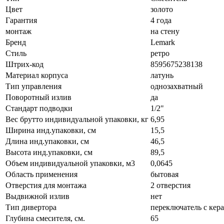
Цвет
золото
Гарантия
4 года
монтаж
на стену
Бренд
Lemark
Стиль
ретро
Штрих-код
8595675238138
Материал корпуса
латунь
Тип управления
однозахватный
Поворотный излив
да
Стандарт подводки
1/2"
Вес брутто индивидуальной упаковки, кг
6,95
Ширина инд.упаковки, см
15,5
Длина инд.упаковки, см
46,5
Высота инд.упаковки, см
89,5
Объем индивидуальной упаковки, м3
0,0645
Область применения
бытовая
Отверстия для монтажа
2 отверстия
Выдвижной излив
нет
Тип дивертора
переключатель с ке
Глубина смесителя, см.
65