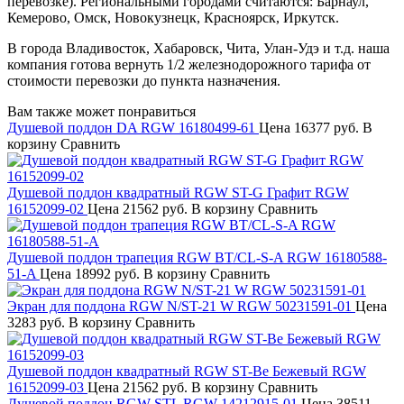
перевозке). Региональными городами считаются: Барнаул,
Кемерово, Омск, Новокузнецк, Красноярск, Иркутск.
В города Владивосток, Хабаровск, Чита, Улан-Удэ и т.д. наша
компания готова вернуть 1/2 железнодорожного тарифа от
стоимости перевозки до пункта назначения.
Вам также может понравиться
Душевой поддон DA RGW 16180499-61
Цена
16377 руб.
В
корзину
Сравнить
Душевой поддон квадратный RGW ST-G Графит RGW
16152099-02
Цена
21562 руб.
В корзину
Сравнить
Душевой поддон трапеция RGW BT/CL-S-A RGW 16180588-
51-A
Цена
18992 руб.
В корзину
Сравнить
Экран для поддона RGW N/ST-21 W RGW 50231591-01
Цена
3283 руб.
В корзину
Сравнить
Душевой поддон квадратный RGW ST-Be Бежевый RGW
16152099-03
Цена
21562 руб.
В корзину
Сравнить
Душевой поддон RGW STL RGW 14212915-01
Цена
38511