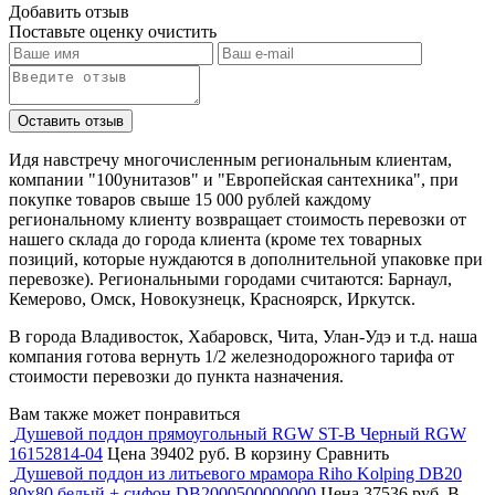
Добавить отзыв
Поставьте оценку
очистить
Идя навстречу многочисленным региональным клиентам,
компании "100унитазов" и "Европейская сантехника", при
покупке товаров свыше 15 000 рублей каждому
региональному клиенту возвращает стоимость перевозки от
нашего склада до города клиента (кроме тех товарных
позиций, которые нуждаются в дополнительной упаковке при
перевозке). Региональными городами считаются: Барнаул,
Кемерово, Омск, Новокузнецк, Красноярск, Иркутск.
В города Владивосток, Хабаровск, Чита, Улан-Удэ и т.д. наша
компания готова вернуть 1/2 железнодорожного тарифа от
стоимости перевозки до пункта назначения.
Вам также может понравиться
Душевой поддон прямоугольный RGW ST-B Черный RGW
16152814-04
Цена
39402 руб.
В корзину
Сравнить
Душевой поддон из литьевого мрамора Riho Kolping DB20
80x80 белый + сифон DB2000500000000
Цена
37536 руб.
В