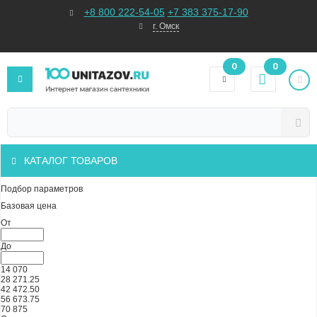
+8 800 222-54-05
+7 383 375-17-90
г. Омск
0
0
КАТАЛОГ ТОВАРОВ
Подбор параметров
Базовая цена
От
До
14 070
28 271.25
42 472.50
56 673.75
70 875