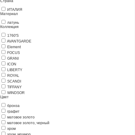
Страна
ИТАЛИЯ
Материал
латунь
Коллекция
1760'S
AVANTGARDE
Element
FOCUS
GRANI
ICON
LIBERTY
ROYAL
SCANDI
TIFFANY
WINDSOR
Цвет
бронза
графит
матовое золото
матовое золото, черный
хром
хром, мрамор