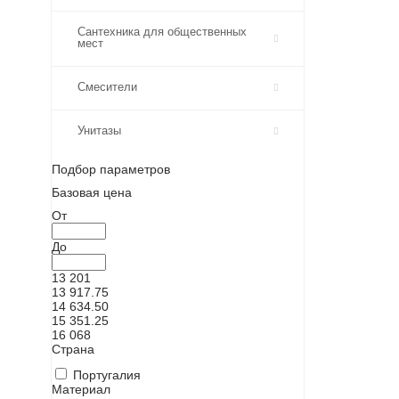
Сантехника для общественных
мест
Смесители
Унитазы
Подбор параметров
Базовая цена
От
До
13 201
13 917.75
14 634.50
15 351.25
16 068
Страна
Португалия
Материал