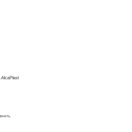
 AlcaPlast
внить