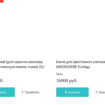
ной (для скрытого монтажа,
Бачок для пристенного унитаза
тическую панель слива) OLI
AM100/1000E Ecology
Цена
б.
16068 руб.
зину
Сравнить
В корзину
Сра