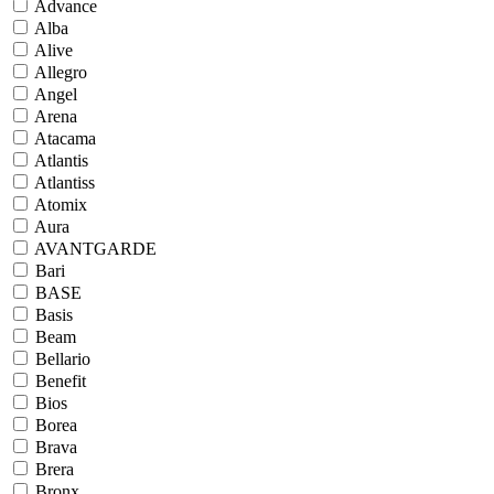
Advance
Alba
Alive
Allegro
Angel
Arena
Atacama
Atlantis
Atlantiss
Atomix
Aura
AVANTGARDE
Bari
BASE
Basis
Beam
Bellario
Benefit
Bios
Borea
Brava
Brera
Bronx