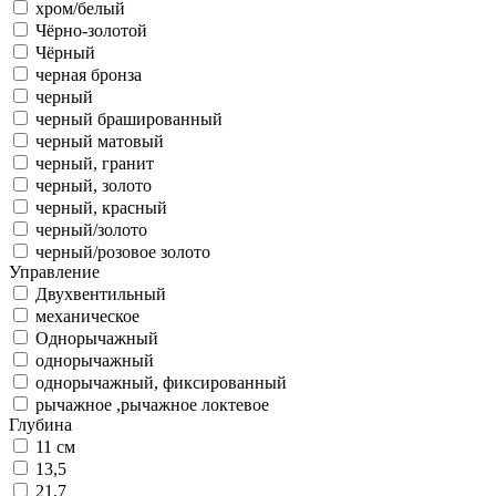
хром/белый
Чёрно-золотой
Чёрный
черная бронза
черный
черный брашированный
черный матовый
черный, гранит
черный, золото
черный, красный
черный/золото
черный/розовое золото
Управление
Двухвентильный
механическое
Однорычажный
однорычажный
однорычажный, фиксированный
рычажное ,рычажное локтевое
Глубина
11 см
13,5
21,7