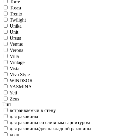
Torre
Tosca
Trento
Twilight
Unika
Unit
Ursus
Ventus
Verona
Villa
Vintage
Vista
Viva Style
WINDSOR
YASMINA
Yeti
Zeus
Тип
встраиваемый в стену
для раковины
для раковины со сливным гарнитуром
для раковины/для накладной раковины
кран